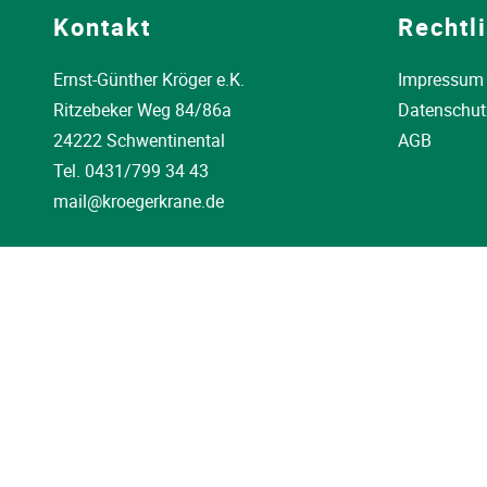
Kontakt
Rechtl
Ernst-Günther Kröger e.K.
Impressum
Ritzebeker Weg 84/86a
Datenschut
24222 Schwentinental
AGB
Tel.
0431/799 34 43
mail@kroegerkrane.de